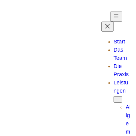
Zum
Inhalt
springen
Start
Das
Team
Die
Praxis
Leistu
ngen
Al
lg
e
m