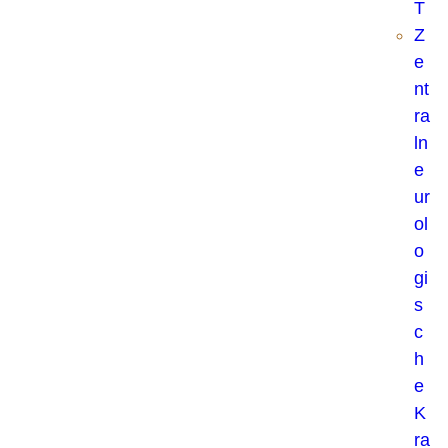
T
Z
e
nt
ra
ln
e
ur
ol
o
gi
s
c
h
e
K
ra